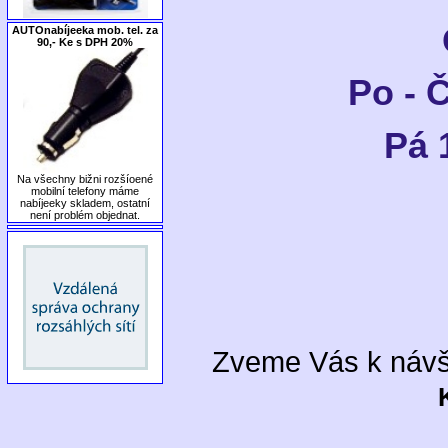
AUTOnabíjeeka mob. tel. za
90,- Ke s DPH 20%
Po - Č
Pá 
Na všechny bižni rozšíoené
mobilní telefony máme
nabíjeeky skladem, ostatní
není problém objednat.
Zveme Vás k návš