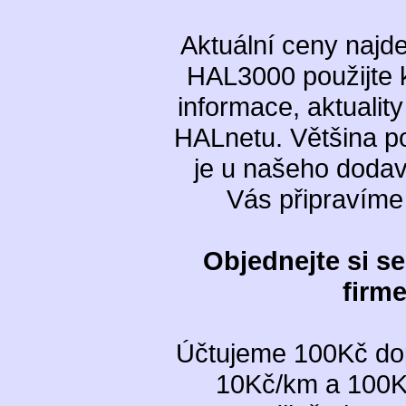
Aktuální ceny najd
HAL3000 použijte 
informace, aktualit
HALnetu. Většina p
je u našeho dodav
Vás připravíme 
Objednejte si s
firm
Účtujeme 100Kč dop
10Kč/km a 100Kč