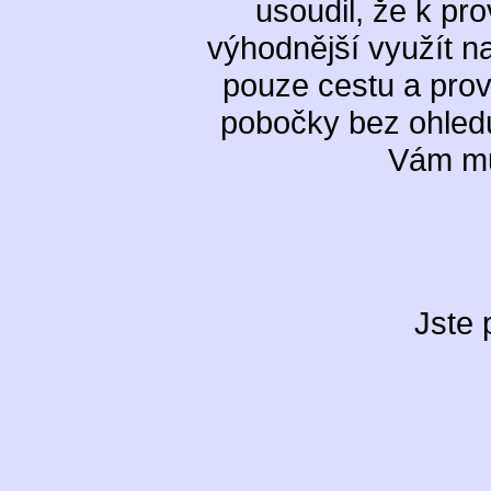
usoudil, že k p
výhodnější využít n
pouze cestu a prov
pobočky bez ohled
Vám mů
Jste