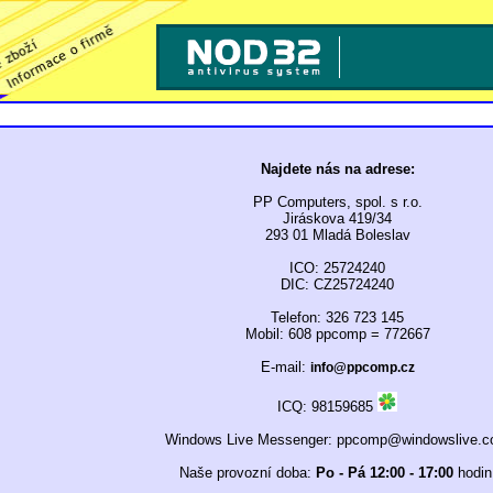
Najdete nás na adrese:
PP Computers, spol. s r.o.
Jiráskova 419/34
293 01 Mladá Boleslav
ICO: 25724240
DIC: CZ25724240
Telefon: 326 723 145
Mobil: 608 ppcomp = 772667
E-mail:
info@ppcomp.cz
ICQ: 98159685
Windows Live Messenger: ppcomp@windowslive.
Naše provozní doba:
Po - Pá 12:00 - 17:00
hodin