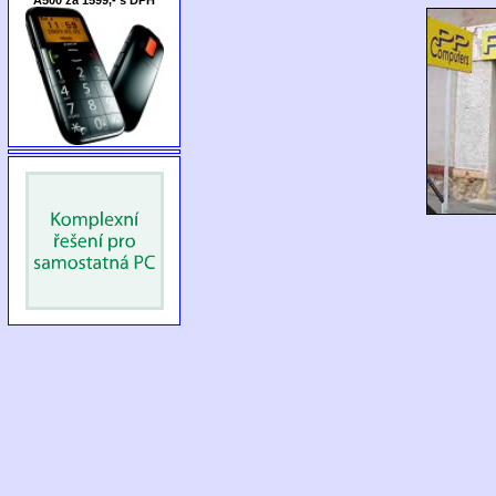
A500 za 1599,- s DPH