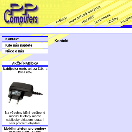
Kontakt
Kontakt
Kde nás najdete
Něco o nás
AKČNÍ NABÍDKA
Nabíjeeka mob. tel. za 110,- s
DPH 20%
Na všechny bižni rozšíoené
mobilní telefony máme
nabíjeeky skladem, ostatní
není problém objednat.
Mobilní telefon pro seniory