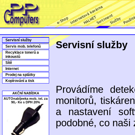
Servisní služby
Servisní služby
Servis mob. telefonů
Recyklace tonerů a
inkoustů
Sítě
Internet
Prodej na splátky
Kopírování a tisk
Provádíme detek
AKČNÍ NABÍDKA
monitorů, tiskáren
AUTOnabíjeeka mob. tel. za
90,- Ke s DPH 20%
a nastavení sof
podobné, co naši z