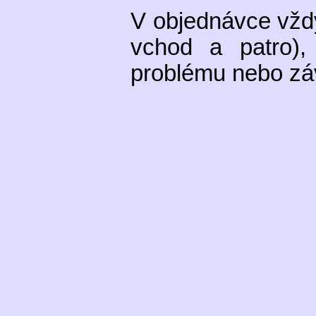
V objednávce vžd
vchod a patro),
problému nebo zá