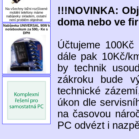
!!!NOVINKA: Obj
Na všechny bižni rozšíoené
mobilní telefony máme
nabíjeeky skladem, ostatní
doma nebo ve f
není problém objednat.
Nabíjeeka UNIVERSAL 90W k
notebookum za 590,- Ke s
DPH
Účtujeme 100Kč 
dále pak 10Kč/k
by technik usou
zákroku bude vý
technické zázemí
úkon dle servisn
na časovou náro
PC odvézt i nazpě